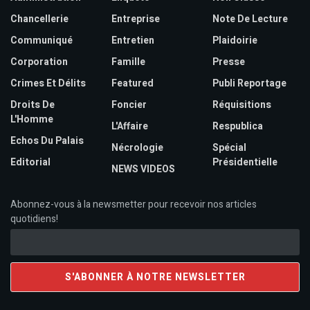
Chancellerie
Entreprise
Note De Lecture
Communiqué
Entretien
Plaidoirie
Corporation
Famille
Presse
Crimes Et Délits
Featured
Publi Reportage
Droits De
Foncier
Réquisitions
L'Homme
L'Affaire
Respublica
Echos Du Palais
Nécrologie
Spécial
Editorial
Présidentielle
NEWS VIDEOS
Abonnez-vous à la newsmetter pour recevoir nos articles
quotidiens!