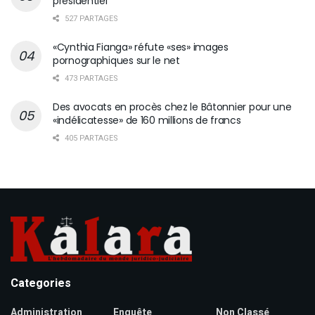
présidentiel
527 PARTAGES
«Cynthia Fianga» réfute «ses» images
pornographiques sur le net
473 PARTAGES
Des avocats en procès chez le Bâtonnier pour une
«indélicatesse» de 160 millions de francs
405 PARTAGES
Categories
Administration
Enquête
Non Classé