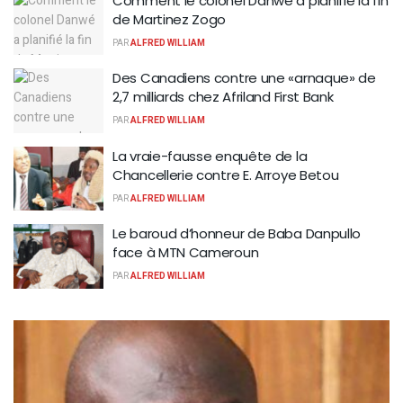
Comment le colonel Danwé a planifié la fin
de Martinez Zogo
PAR
ALFRED WILLIAM
Des Canadiens contre une «arnaque» de
2,7 milliards chez Afriland First Bank
PAR
ALFRED WILLIAM
La vraie-fausse enquête de la
Chancellerie contre E. Arroye Betou
PAR
ALFRED WILLIAM
Le baroud d’honneur de Baba Danpullo
face à MTN Cameroun
PAR
ALFRED WILLIAM