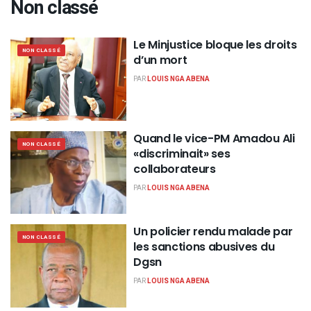
Non classé
Le Minjustice bloque les droits
NON CLASSÉ
d’un mort
PAR
LOUIS NGA ABENA
Quand le vice-PM Amadou Ali
NON CLASSÉ
«discriminait» ses
collaborateurs
PAR
LOUIS NGA ABENA
Un policier rendu malade par
NON CLASSÉ
les sanctions abusives du
Dgsn
PAR
LOUIS NGA ABENA