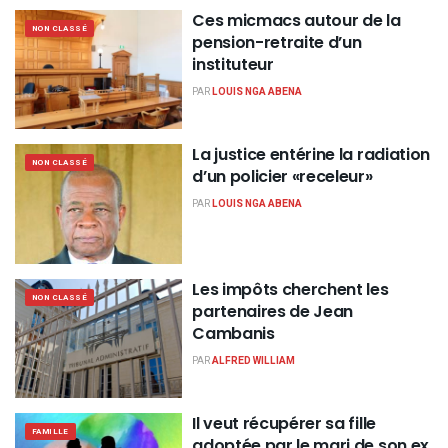
Ces micmacs autour de la
NON CLASSÉ
pension-retraite d’un
instituteur
PAR
LOUIS NGA ABENA
La justice entérine la radiation
NON CLASSÉ
d’un policier «receleur»
PAR
LOUIS NGA ABENA
Les impôts cherchent les
NON CLASSÉ
partenaires de Jean
Cambanis
PAR
ALFRED WILLIAM
Il veut récupérer sa fille
FAMILLE
adoptée par le mari de son ex