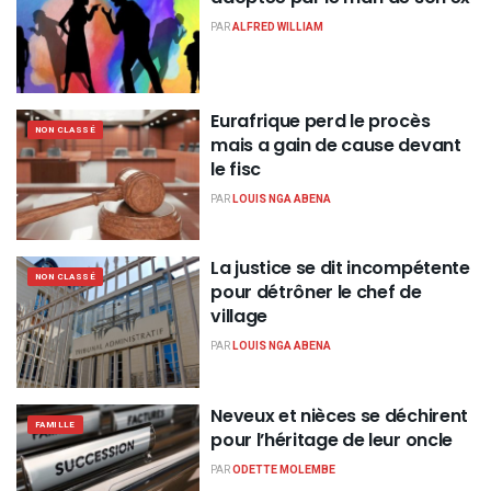
PAR
ALFRED WILLIAM
Eurafrique perd le procès
NON CLASSÉ
mais a gain de cause devant
le fisc
PAR
LOUIS NGA ABENA
La justice se dit incompétente
NON CLASSÉ
pour détrôner le chef de
village
PAR
LOUIS NGA ABENA
Neveux et nièces se déchirent
FAMILLE
pour l’héritage de leur oncle
PAR
ODETTE MOLEMBE