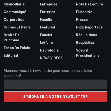
Chancellerie
Entreprise
Note De Lecture
Communiqué
Entretien
Plaidoirie
Corporation
Famille
Presse
Crimes Et Délits
Featured
Publi Reportage
Droits De
Foncier
Réquisitions
L'Homme
L'Affaire
Respublica
Echos Du Palais
Nécrologie
Spécial
Editorial
Présidentielle
NEWS VIDEOS
Abonnez-vous à la newsmetter pour recevoir nos articles
quotidiens!