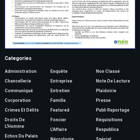
Categories
Administration
Enquête
Non Classé
Chancellerie
Entreprise
Note De Lecture
Communiqué
Entretien
Plaidoirie
Corporation
Famille
Presse
Crimes Et Délits
Featured
Publi Reportage
Droits De
Foncier
Réquisitions
L'Homme
L'Affaire
Respublica
Echos Du Palais
Nécrologie
Spécial