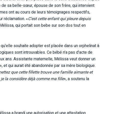
e sa belle-sœur, épouse de son frère, qui intervient
ames ont au cours de leurs témoignages respectifs,
r réclamation. «
C’est cette enfant qui pleure depuis
. Mélissa, qui portait son bebe sur son dos tout en
t qu’elle souhaite adopter est placée dans un orphelinat à
giques sont introuvables. Ce bébé n’a pas d’acte de
eux ans. Assistante maternelle, Mélissa veut donner un
», et qui aurait été abandonnée par sa mère biologique.
ttez que cette fillette trouve une famille aimante et
et je la considère déjà comme ma fille
», a soutenu la
lissa a brandi une autorisation et une attestation