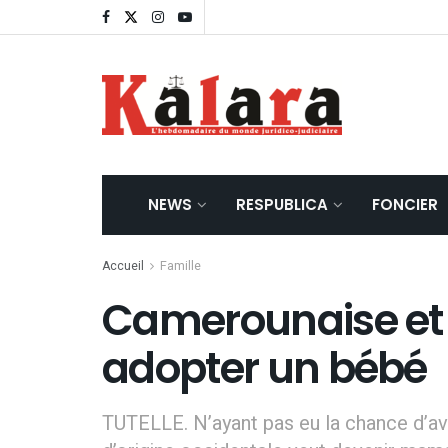
NEWS
RESPUBLICA
FONCIER
Accueil
Famille
Camerounaise et b
adopter un bébé
TUTELLE. N’ayant pas eu la chance d’av