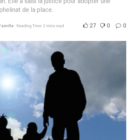
. Elle a saisi la justice pour adopter une
helinat de la place.
27
0
0
Famille
Reading Time: 2 mins read