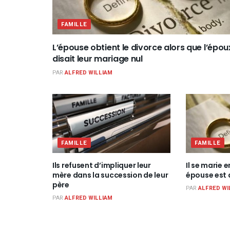
FAMILLE
L’épouse obtient le divorce alors que l’épou
disait leur mariage nul
PAR
ALFRED WILLIAM
FAMILLE
FAMILLE
Ils refusent d’impliquer leur
Il se marie 
mère dans la succession de leur
épouse est 
père
PAR
ALFRED WI
PAR
ALFRED WILLIAM