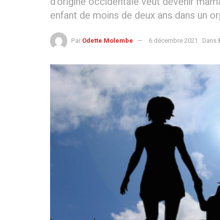
d’origine occidentale veut devenir maman
enfant de moins de deux ans dans un orp
Par
Odette Molembe
6 décembre 2021
Dans