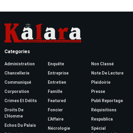
Categories
Administration
Enquête
Non Classé
Chancellerie
Entreprise
Note De Lecture
Communiqué
Entretien
Plaidoirie
Corporation
Famille
Presse
Crimes Et Délits
Featured
Publi Reportage
Droits De
Foncier
Réquisitions
L'Homme
L'Affaire
Respublica
Echos Du Palais
Nécrologie
Spécial