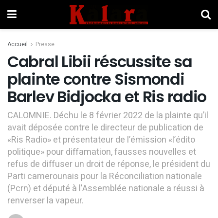
Accueil
Presse
Cabral Libii réscussite sa
plainte contre Sismondi
Barlev Bidjocka et Ris radio
CALOMNIE. Déchu le 8 février 2022 de la plainte qu’il
avait déposée contre le directeur de publication de
«Ris Radio» et présentateur de l’émission «l’édito
politique» pour diffamation, fausses nouvelles et
refus de diffuser un droit de réponse, le président du
Parti camerounais pour la Réconciliation nationale
(Pcrn) et député à l’Assemblée nationale a réussi à
renverser la vapeur.