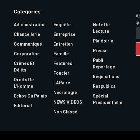
Categories
Ab
qu
Administration
Enquête
Note De
Lecture
Chancellerie
Entreprise
Plaidoirie
Communiqué
Entretien
Presse
Corporation
Famille
Publi
Crimes Et
Featured
Reportage
Délits
Foncier
Réquisitions
Droits De
L'Affaire
L'Homme
Respublica
Nécrologie
Echos Du Palais
Spécial
NEWS VIDEOS
Présidentielle
Editorial
Non Classé