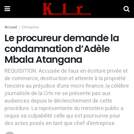
Accueil
Entreprise
Le procureur demande la
condamnation d’Adèle
Mbala Atangana
REQUISITION. Accusée de faux en écriture privée et
de commerce, destruction et atteinte à la propriété
foncière au préjudice d’une micro finance, la célèbre
journaliste de la Crtv ne se présente pas aux
audiences depuis le déclenchement de cette
procédure. La représentante du ministère public a
requis sa culpabilité celle qui est poursuivie pour
des actes posés en tant que chef d’entreprise.