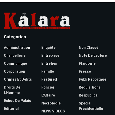
Categories
Administration
Enquête
Non Classé
Chancellerie
Entreprise
Note De Lecture
Communiqué
Entretien
Plaidoirie
Corporation
Famille
Presse
Crimes Et Délits
Featured
Publi Reportage
Droits De
Foncier
Réquisitions
L'Homme
L'Affaire
Respublica
Echos Du Palais
Nécrologie
Spécial
Editorial
Présidentielle
NEWS VIDEOS