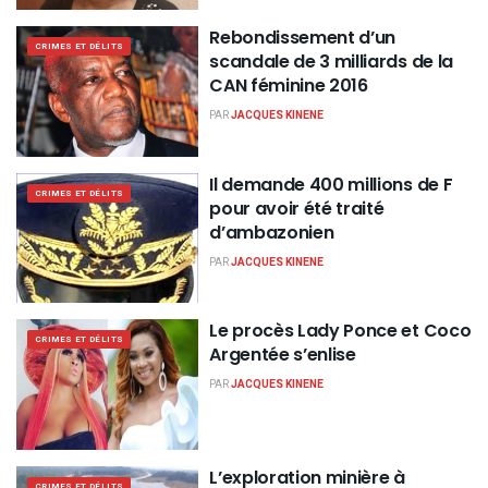
Rebondissement d’un
CRIMES ET DÉLITS
scandale de 3 milliards de la
CAN féminine 2016
PAR
JACQUES KINENE
Il demande 400 millions de F
CRIMES ET DÉLITS
pour avoir été traité
d’ambazonien
PAR
JACQUES KINENE
Le procès Lady Ponce et Coco
CRIMES ET DÉLITS
Argentée s’enlise
PAR
JACQUES KINENE
L’exploration minière à
CRIMES ET DÉLITS