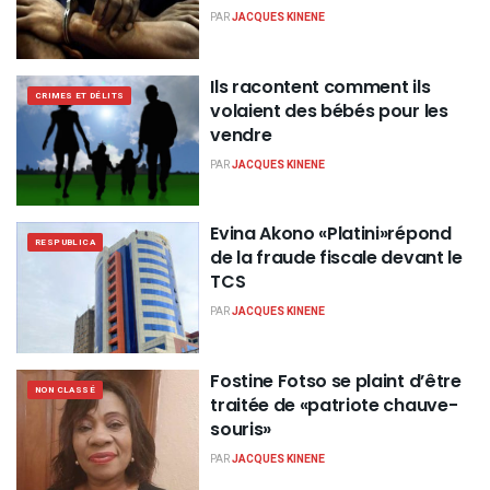
PAR
JACQUES KINENE
Ils racontent comment ils
CRIMES ET DÉLITS
volaient des bébés pour les
vendre
PAR
JACQUES KINENE
Evina Akono «Platini»répond
RESPUBLICA
de la fraude fiscale devant le
TCS
PAR
JACQUES KINENE
Fostine Fotso se plaint d’être
NON CLASSÉ
traitée de «patriote chauve-
souris»
PAR
JACQUES KINENE