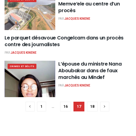
Memve’ele au centre d’un
procès
PAR
JACQUES KINENE
Le parquet désavoue Congelcam dans un procès
CRIMES ET DÉLITS
contre des journalistes
PAR
JACQUES KINENE
L’épouse du ministre Nana
CRIMES ET DÉLITS
Aboubakar dans de faux
marchés au Mindef
PAR
JACQUES KINENE
1
…
16
17
18