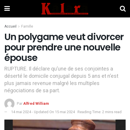
Accueil
Famille
Un polygame veut divorcer
pour prendre une nouvelle
épouse
RUPTURE. Il déclare qu’une de ses conjointes a
déserté le domicile conjugal depuis 5 ans et n’est
plus jamais revenue malgré les multiples
négociations de sa part.
Par
Alfred William
14 mai 2024 - Updated On 15 mai 2024
Reading Time: 2 mins read