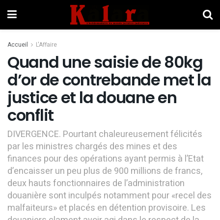
Accueil
L'Affaire
Quand une saisie de 80kg
d’or de contrebande met la
justice et la douane en
conflit
DIVERGENCE. Pourtant chaleureusement félicités
par les ministres chargés des mines et des
finances pour des opérations ayant permis à l’Etat
d’encaisser un peu plus de 900 millions de francs,
deux hauts fonctionnaires de l’administration
douanière sont inculpés notamment pour «recel des
malfaiteurs» et placés en détention provisoire. Les