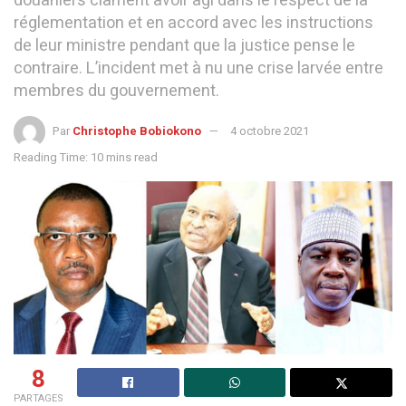
douaniers clament avoir agi dans le respect de la
réglementation et en accord avec les instructions
de leur ministre pendant que la justice pense le
contraire. L’incident met à nu une crise larvée entre
membres du gouvernement.
Par
Christophe Bobiokono
4 octobre 2021
Reading Time: 10 mins read
8
PARTAGES