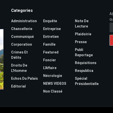
Categories
Ab
qu
Administration
Enquête
Note De
Lecture
Chancellerie
Entreprise
Plaidoirie
Communiqué
Entretien
Presse
Corporation
Famille
Publi
Crimes Et
Featured
Reportage
Délits
Foncier
Réquisitions
Droits De
L'Affaire
L'Homme
Respublica
Nécrologie
Echos Du Palais
Spécial
NEWS VIDEOS
Présidentielle
Editorial
Non Classé