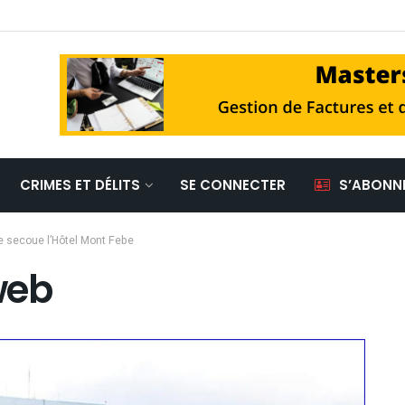
CRIMES ET DÉLITS
SE CONNECTER
S’ABONN
 secoue l’Hôtel Mont Febe
web