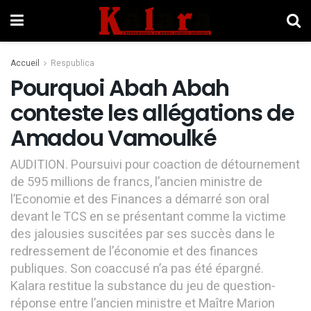
Accueil
Respublica
Pourquoi Abah Abah
conteste les allégations de
Amadou Vamoulké
AUDITION. Poursuivi pour coaction de détournement
de 595 millions de francs, l’ancien ministre de
l’Economie et des Finances a démarré son oral
devant le TCS en se présentant comme la victime
des jalousies suscitées par ses succès dans le
redressement de l’économie et des finances
publiques. Son coaccusé n’a pas été épargné.
Kalara restitue la substance du jeu de question-
réponse entre l’ancien ministre et Maître Marion