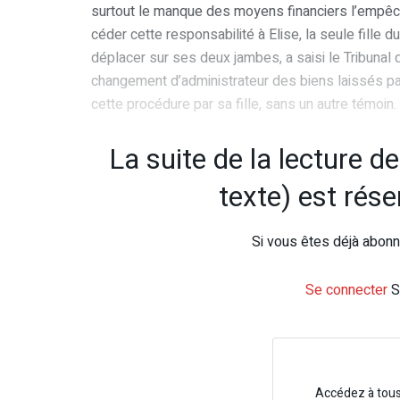
surtout le manque des moyens financiers l’empêchen
céder cette responsabilité à Elise, la seule fille du
déplacer sur ses deux jambes, a saisi le Tribunal
changement d’administrateur des biens laissés par
cette procédure par sa fille, sans un autre témoin.
La suite de la lecture d
texte) est rés
Si vous êtes déjà abonné
Se connecter
S
Accédez à tou