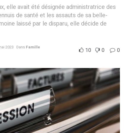
 elle avait été désignée administratrice des
ennuis de santé et les assauts de sa belle-
moine laissé par le disparu, elle décide de
mai 2023
Dans
Famille
10
0
0