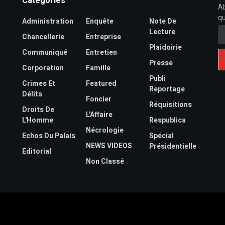
Categories
Ab
qu
Administration
Enquête
Note De
Lecture
Chancellerie
Entreprise
Plaidoirie
Communiqué
Entretien
Presse
Corporation
Famille
Publi
Crimes Et
Featured
Reportage
Délits
Foncier
Réquisitions
Droits De
L'Affaire
L'Homme
Respublica
Nécrologie
Echos Du Palais
Spécial
NEWS VIDEOS
Présidentielle
Editorial
Non Classé