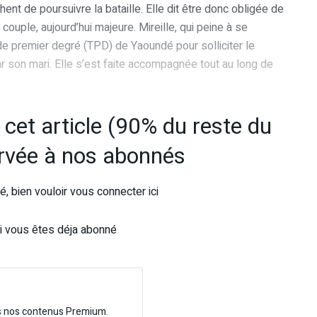
t de poursuivre la bataille. Elle dit être donc obligée de
 couple, aujourd’hui majeure. Mireille, qui peine à se
 de premier degré (TPD) de Yaoundé pour solliciter le
 son mari. Elle s’est faite accompagnée tout au long de
e cet article (90% du reste du
ervée à nos abonnés
, bien vouloir vous connecter ici
i vous êtes déja abonné
s nos contenus Premium.