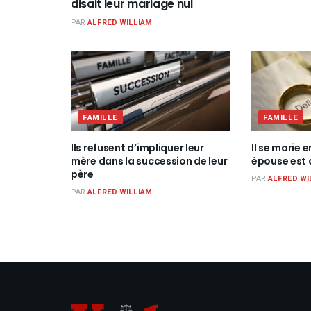
disait leur mariage nul
PAR
ALFRED WILLIAM
FAMILLE
FAMILLE
Ils refusent d’impliquer leur
Il se marie 
mère dans la succession de leur
épouse est 
père
PAR
ALFRED WI
PAR
ALFRED WILLIAM