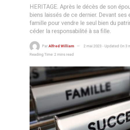
HERITAGE. Après le décès de son époux,
biens laissés de ce dernier. Devant ses 
famille pour vendre le seul bien du patri
céder la responsabilité à sa fille.
Par
Alfred William
2 mai 2023 - Updated On 3 
Reading Time: 2 mins read