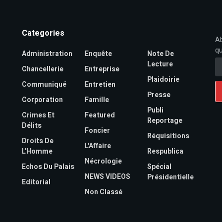
Categories
Ab
qu
Administration
Enquête
Note De
Lecture
Chancellerie
Entreprise
Plaidoirie
Communiqué
Entretien
Presse
Corporation
Famille
Publi
Crimes Et
Featured
Reportage
Délits
Foncier
Réquisitions
Droits De
L'Affaire
L'Homme
Respublica
Nécrologie
Echos Du Palais
Spécial
NEWS VIDEOS
Présidentielle
Editorial
Non Classé