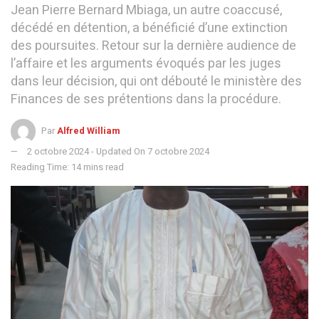
Jean Pierre Bernard Mbiaga, un autre coaccusé,
décédé en détention, a bénéficié d’une extinction
des poursuites. Retour sur la dernière audience de
l’affaire et les arguments évoqués par les juges
dans leur décision, qui ont débouté le ministère des
Finances de ses prétentions dans la procédure.
Par
Alfred William
2 octobre 2024 - Updated On 7 octobre 2024
Reading Time: 14 mins read