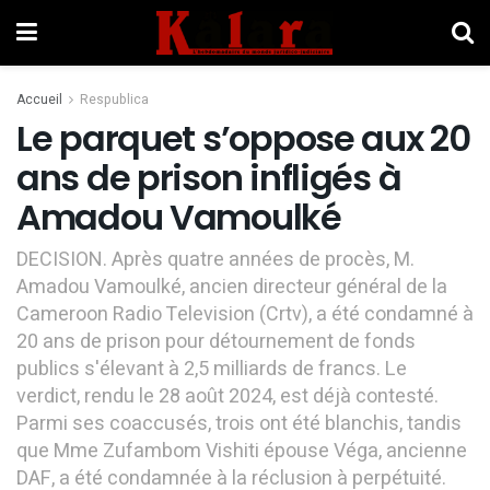
Accueil
Respublica
Le parquet s’oppose aux 20
ans de prison infligés à
Amadou Vamoulké
DECISION. Après quatre années de procès, M.
Amadou Vamoulké, ancien directeur général de la
Cameroon Radio Television (Crtv), a été condamné à
20 ans de prison pour détournement de fonds
publics s'élevant à 2,5 milliards de francs. Le
verdict, rendu le 28 août 2024, est déjà contesté.
Parmi ses coaccusés, trois ont été blanchis, tandis
que Mme Zufambom Vishiti épouse Véga, ancienne
DAF, a été condamnée à la réclusion à perpétuité.