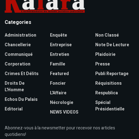
Categories
Administration
Enquête
Non Classé
Chancellerie
Entreprise
Note De Lecture
Communiqué
Entretien
Plaidoirie
Corporation
Famille
Presse
Crimes Et Délits
Featured
Publi Reportage
Droits De
Foncier
Réquisitions
L'Homme
L'Affaire
Respublica
Echos Du Palais
Nécrologie
Spécial
Editorial
Présidentielle
NEWS VIDEOS
Abonnez-vous à la newsmetter pour recevoir nos articles
quotidiens!