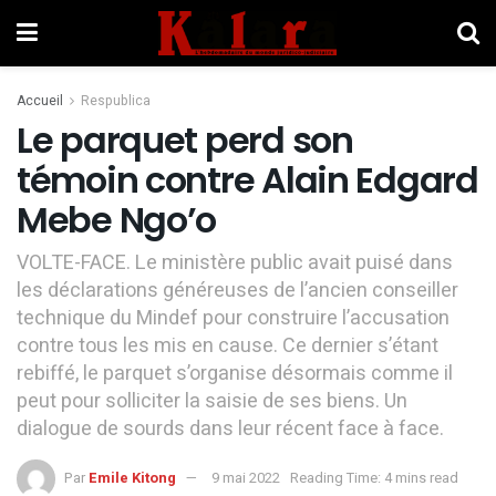
Accueil
Respublica
Le parquet perd son
témoin contre Alain Edgard
Mebe Ngo’o
VOLTE-FACE. Le ministère public avait puisé dans
les déclarations généreuses de l’ancien conseiller
technique du Mindef pour construire l’accusation
contre tous les mis en cause. Ce dernier s’étant
rebiffé, le parquet s’organise désormais comme il
peut pour solliciter la saisie de ses biens. Un
dialogue de sourds dans leur récent face à face.
Par
Emile Kitong
9 mai 2022
Reading Time: 4 mins read