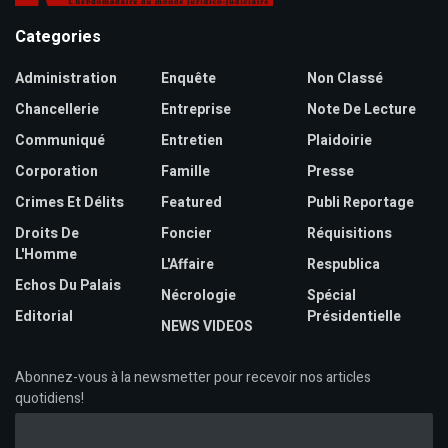
Categories
Administration
Enquête
Non Classé
Chancellerie
Entreprise
Note De Lecture
Communiqué
Entretien
Plaidoirie
Corporation
Famille
Presse
Crimes Et Délits
Featured
Publi Reportage
Droits De
Foncier
Réquisitions
L'Homme
L'Affaire
Respublica
Echos Du Palais
Nécrologie
Spécial
Editorial
Présidentielle
NEWS VIDEOS
Abonnez-vous à la newsmetter pour recevoir nos articles
quotidiens!