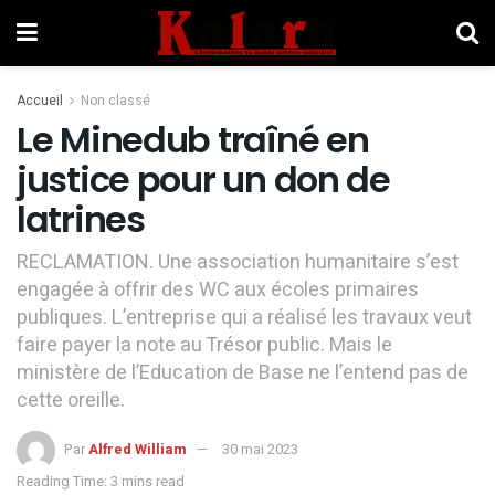
Accueil
Non classé
Le Minedub traîné en
justice pour un don de
latrines
RECLAMATION. Une association humanitaire s’est
engagée à offrir des WC aux écoles primaires
publiques. L’entreprise qui a réalisé les travaux veut
faire payer la note au Trésor public. Mais le
ministère de l’Education de Base ne l’entend pas de
cette oreille.
Par
Alfred William
30 mai 2023
Reading Time: 3 mins read