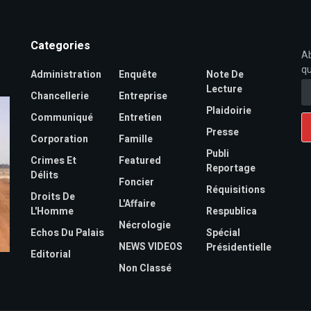
Categories
Ab
qu
Administration
Enquête
Note De
Lecture
Chancellerie
Entreprise
Plaidoirie
Communiqué
Entretien
Presse
Corporation
Famille
Publi
Crimes Et
Featured
Reportage
Délits
Foncier
Réquisitions
Droits De
L'Affaire
L'Homme
Respublica
Nécrologie
Echos Du Palais
Spécial
NEWS VIDEOS
Présidentielle
Editorial
Non Classé