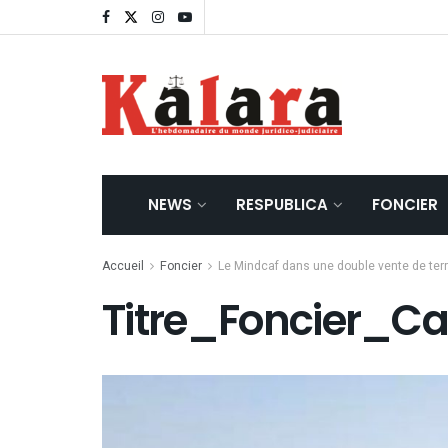
NEWS
RESPUBLICA
FONCIER
Accueil
Foncier
Le Mindcaf dans une double vente de ter
Titre_Foncier_C