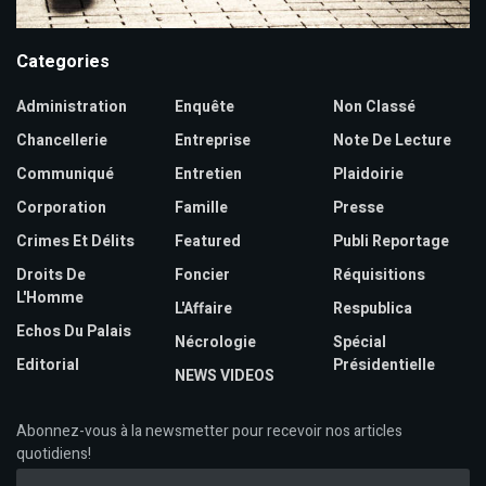
Categories
Administration
Enquête
Non Classé
Chancellerie
Entreprise
Note De Lecture
Communiqué
Entretien
Plaidoirie
Corporation
Famille
Presse
Crimes Et Délits
Featured
Publi Reportage
Droits De
Foncier
Réquisitions
L'Homme
L'Affaire
Respublica
Echos Du Palais
Nécrologie
Spécial
Editorial
Présidentielle
NEWS VIDEOS
Abonnez-vous à la newsmetter pour recevoir nos articles
quotidiens!