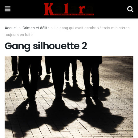
Accueil
Crimes et délits
Le gang qui avait cambriolé trois ministères
toujours en fuite
Gang silhouette 2