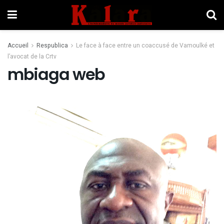
Accueil
Respublica
Le face à face entre un coaccusé de Vamoulké et
l’avocat de la Crtv
mbiaga web