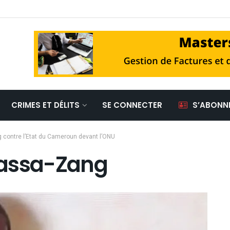
CRIMES ET DÉLITS
SE CONNECTER
S’ABONN
 contre l’Etat du Cameroun devant l’ONU
assa-Zang