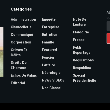
Categories
Ab
qu
Administration
Enquête
Note De
Lecture
Chancellerie
Entreprise
Plaidoirie
Communiqué
Entretien
Presse
Corporation
Famille
Publi
Crimes Et
Featured
Reportage
Délits
Foncier
Réquisitions
Droits De
L'Affaire
L'Homme
Respublica
Nécrologie
Echos Du Palais
Spécial
NEWS VIDEOS
Présidentielle
Editorial
Non Classé