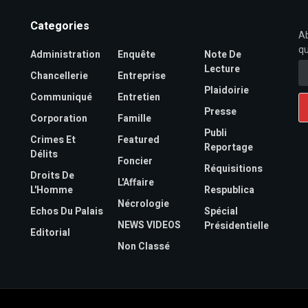
Categories
Ab
qu
Administration
Enquête
Note De
Lecture
Chancellerie
Entreprise
Plaidoirie
Communiqué
Entretien
Presse
Corporation
Famille
Publi
Crimes Et
Featured
Reportage
Délits
Foncier
Réquisitions
Droits De
L'Affaire
L'Homme
Respublica
Nécrologie
Echos Du Palais
Spécial
NEWS VIDEOS
Présidentielle
Editorial
Non Classé