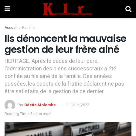
Accueil
Famille
Ils dénoncent la mauvaise
gestion de leur frère ainé
HERITAGE. Après le décès de leur père,
l’administration des biens successoraux a été
confiée au fils ainé de la famille. Des années
passées, les cadets de la fratrie déclarent ne pas
être satisfaits de la gestion de ce dernier
Par
Odette Molembe
11 juillet 2022
Reading Time: 3 mins read