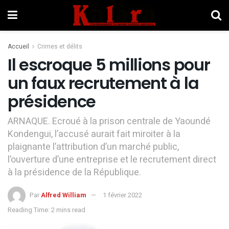
Accueil
Crimes et délits
Il escroque 5 millions pour
un faux recrutement à la
présidence
ARNAQUE. Ecroué à la prison centrale de Yaoundé
Kondengui, l’accusé aurait fait miroiter à la
plaignante l’attribution d’un marché public,
l’ouverture d’une entreprise et le recrutement direct
à la présidence de la République.
Par
Alfred William
1 février 2022
Reading Time: 2 mins read