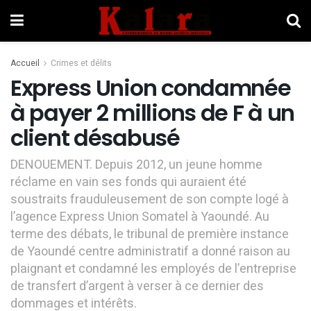
Accueil
Crimes et délits
Express Union condamnée
à payer 2 millions de F à un
client désabusé
DENOUEMENT. Depuis 2012, un jeune homme
réclame en vain ses fonds qui auraient été
soustraits frauduleusement de son compte logé à
l’agence Express Union Somatel à Yaoundé. Au
terme des débats, le tribunal de première instance
de Yaoundé centre administratif a donné raison au
plaignant et condamné les employés de l’entreprise
de transfert d’argent à verser à ce dernier des
dommages et intérêts.