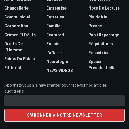
Chancellerie
Entreprise
Note De Lecture
Communiqué
Entretien
Plaidoirie
Corporation
Famille
Presse
Crimes Et Délits
Featured
Publi Reportage
Droits De
Foncier
Réquisitions
L'Homme
L'Affaire
Respublica
Echos Du Palais
Nécrologie
Spécial
Editorial
Présidentielle
NEWS VIDEOS
Abonnez-vous à la newsmetter pour recevoir nos articles
quotidiens!