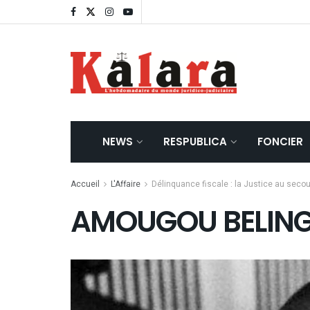
NEWS
RESPUBLICA
FONCIER
Accueil
L'Affaire
Délinquance fiscale : la Justice au sec
AMOUGOU BELING