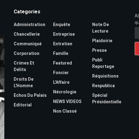
Categories
Ab
qu
Administration
Enquête
Note De
Lecture
Chancellerie
Entreprise
Plaidoirie
Communiqué
Entretien
Presse
Corporation
Famille
Publi
Crimes Et
Featured
Reportage
Délits
Foncier
Réquisitions
Droits De
L'Affaire
L'Homme
Respublica
Nécrologie
Echos Du Palais
Spécial
NEWS VIDEOS
Présidentielle
Editorial
Non Classé