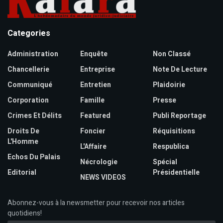
Categories
Administration
Enquête
Non Classé
Chancellerie
Entreprise
Note De Lecture
Communiqué
Entretien
Plaidoirie
Corporation
Famille
Presse
Crimes Et Délits
Featured
Publi Reportage
Droits De
Foncier
Réquisitions
L'Homme
L'Affaire
Respublica
Echos Du Palais
Nécrologie
Spécial
Editorial
Présidentielle
NEWS VIDEOS
Abonnez-vous à la newsmetter pour recevoir nos articles
quotidiens!