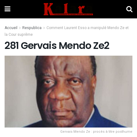
Accueil
Respublica
Comment Laurent Esso a manipulé Mendo Ze et
la Cour suprême
281 Gervais Mendo Ze2
Gervais Mendo Ze : procès à titre posthume