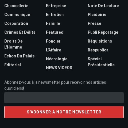
Chancellerie
Entreprise
Note De Lecture
Communiqué
Entretien
Plaidoirie
Corporation
Famille
Presse
Crimes Et Délits
Featured
Publi Reportage
Droits De
Foncier
Réquisitions
L'Homme
L'Affaire
Respublica
Echos Du Palais
Nécrologie
Spécial
Editorial
Présidentielle
NEWS VIDEOS
Abonnez-vous à la newsmetter pour recevoir nos articles
quotidiens!