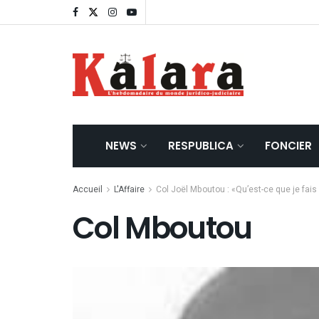
NEWS
RESPUBLICA
FONCIER
Accueil
L'Affaire
Col Joël Mboutou : «Qu’est-ce que je fais
Col Mboutou