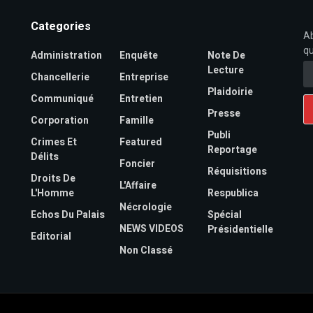
Categories
Ab
qu
Administration
Enquête
Note De
Lecture
Chancellerie
Entreprise
Plaidoirie
Communiqué
Entretien
Presse
Corporation
Famille
Publi
Crimes Et
Featured
Reportage
Délits
Foncier
Réquisitions
Droits De
L'Affaire
L'Homme
Respublica
Nécrologie
Echos Du Palais
Spécial
NEWS VIDEOS
Présidentielle
Editorial
Non Classé