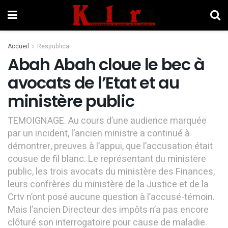
Accueil
Respublica
Abah Abah cloue le bec à
avocats de l’Etat et au
ministère public
TEMOIGNAGE. Au cours d’une audience marquée
par un incident, l’ancien ministre a continué à
démontrer, preuves à l’appui, que l’accusation était
cousue de fil blanc. Le représentant du ministère
public, les trois avocats du ministère des Finances,
leurs confrères du ministère de la Justice et de la
Crtv n’ont posé aucune question à l’accusé-témoin.
Mais l’ancien Directeur des impôts n’a pas encore
clôturé son interrogatoire pour cause de maladie.