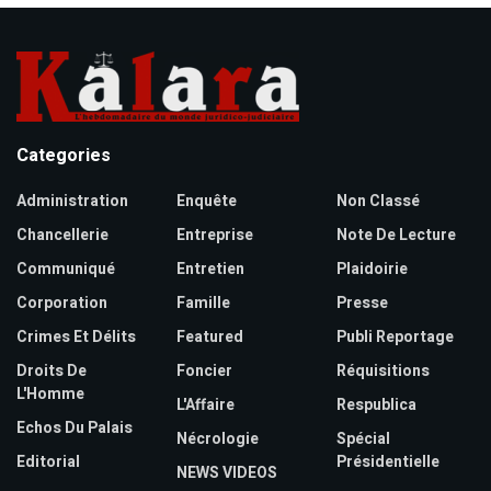
Categories
Administration
Enquête
Non Classé
Chancellerie
Entreprise
Note De Lecture
Communiqué
Entretien
Plaidoirie
Corporation
Famille
Presse
Crimes Et Délits
Featured
Publi Reportage
Droits De
Foncier
Réquisitions
L'Homme
L'Affaire
Respublica
Echos Du Palais
Nécrologie
Spécial
Editorial
Présidentielle
NEWS VIDEOS