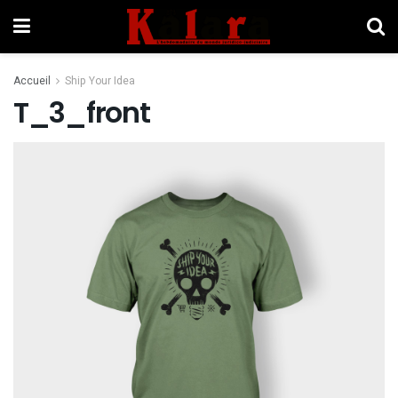
Accueil
Ship Your Idea
T_3_front