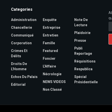
Categories
Ab
qu
Administration
Enquête
Note De
Lecture
Chancellerie
Entreprise
Plaidoirie
Communiqué
Entretien
Presse
Corporation
Famille
Publi
Crimes Et
Featured
Reportage
Délits
Foncier
Réquisitions
Droits De
L'Affaire
L'Homme
Respublica
Nécrologie
Echos Du Palais
Spécial
NEWS VIDEOS
Présidentielle
Editorial
Non Classé