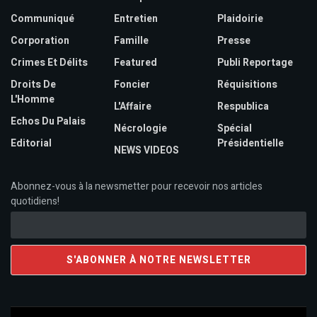
Communiqué
Entretien
Plaidoirie
Corporation
Famille
Presse
Crimes Et Délits
Featured
Publi Reportage
Droits De
Foncier
Réquisitions
L'Homme
L'Affaire
Respublica
Echos Du Palais
Nécrologie
Spécial
Editorial
Présidentielle
NEWS VIDEOS
Abonnez-vous à la newsmetter pour recevoir nos articles
quotidiens!