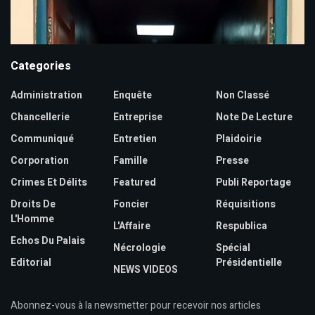
Categories
Administration
Enquête
Non Classé
Chancellerie
Entreprise
Note De Lecture
Communiqué
Entretien
Plaidoirie
Corporation
Famille
Presse
Crimes Et Délits
Featured
Publi Reportage
Droits De
Foncier
Réquisitions
L'Homme
L'Affaire
Respublica
Echos Du Palais
Nécrologie
Spécial
Editorial
Présidentielle
NEWS VIDEOS
Abonnez-vous à la newsmetter pour recevoir nos articles