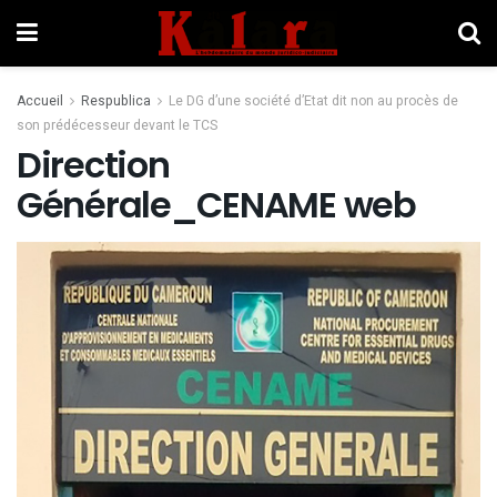
Accueil
Respublica
Le DG d’une société d’Etat dit non au procès de
son prédécesseur devant le TCS
Direction
Générale_CENAME web