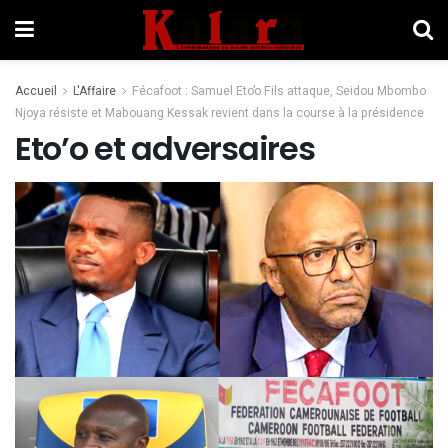
Accueil
L'Affaire
Fécafoot : Samuel Eto’o Fils attaque, Seidou Mbombo
Njoya résiste et Mabouang Kessak revient dans la course à la présidence
Eto’o et adversaires