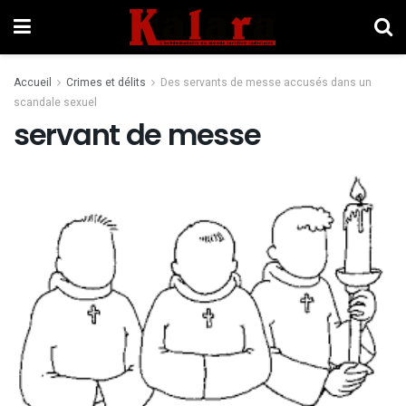
Accueil
Crimes et délits
Des servants de messe accusés dans un
scandale sexuel
servant de messe