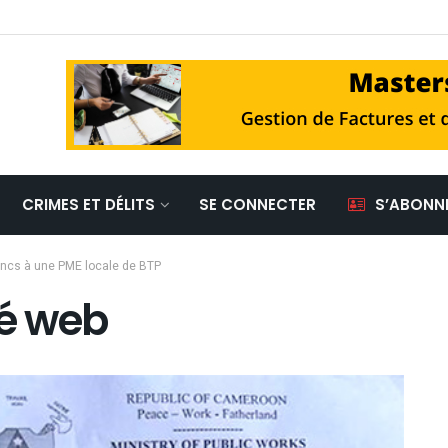
CRIMES ET DÉLITS
SE CONNECTER
S’ABONN
rancs à une PME locale de BTP
é web