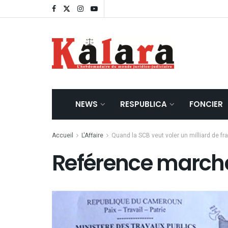
NEWS
RESPUBLICA
FONCIER
Accueil
L'Affaire
Quand la SCB veut voler un milliard de f
Reférence march