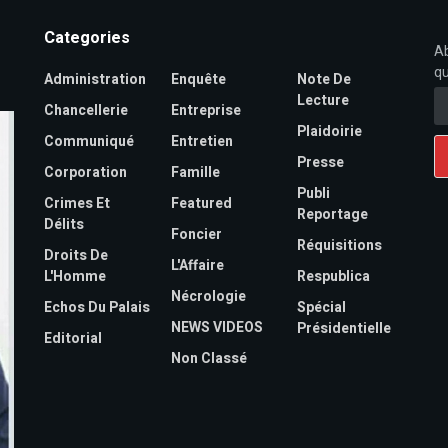
Categories
Ab
qu
Administration
Enquête
Note De
Lecture
Chancellerie
Entreprise
Plaidoirie
Communiqué
Entretien
Presse
Corporation
Famille
Publi
Crimes Et
Featured
Reportage
Délits
Foncier
Réquisitions
Droits De
L'Affaire
L'Homme
Respublica
Nécrologie
Echos Du Palais
Spécial
NEWS VIDEOS
Présidentielle
Editorial
Non Classé