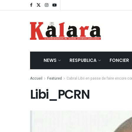
NEWS
RESPUBLICA
FONCIER
Accueil
Featured
Cabral Libii en passe de faire encore 
Libi_PCRN