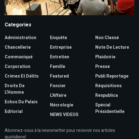
Categories
Administration
Enquête
Non Classé
Chancellerie
Entreprise
Note De Lecture
Communiqué
Entretien
Plaidoirie
Corporation
Famille
Presse
Crimes Et Délits
Featured
Publi Reportage
Droits De
Foncier
Réquisitions
L'Homme
L'Affaire
Respublica
Echos Du Palais
Nécrologie
Spécial
Editorial
Présidentielle
NEWS VIDEOS
Abonnez-vous à la newsmetter pour recevoir nos articles
quotidiens!