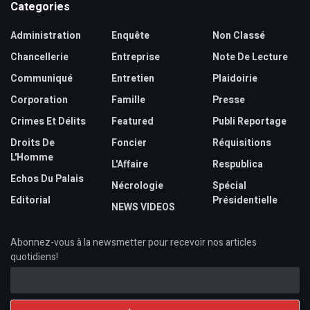
Categories
Administration
Enquête
Non Classé
Chancellerie
Entreprise
Note De Lecture
Communiqué
Entretien
Plaidoirie
Corporation
Famille
Presse
Crimes Et Délits
Featured
Publi Reportage
Droits De
Foncier
Réquisitions
L'Homme
L'Affaire
Respublica
Echos Du Palais
Nécrologie
Spécial
Editorial
Présidentielle
NEWS VIDEOS
Abonnez-vous à la newsmetter pour recevoir nos articles
quotidiens!