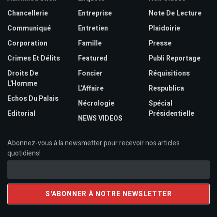
Chancellerie
Entreprise
Note De Lecture
Communiqué
Entretien
Plaidoirie
Corporation
Famille
Presse
Crimes Et Délits
Featured
Publi Reportage
Droits De
Foncier
Réquisitions
L'Homme
L'Affaire
Respublica
Echos Du Palais
Nécrologie
Spécial
Editorial
Présidentielle
NEWS VIDEOS
Abonnez-vous à la newsmetter pour recevoir nos articles
quotidiens!