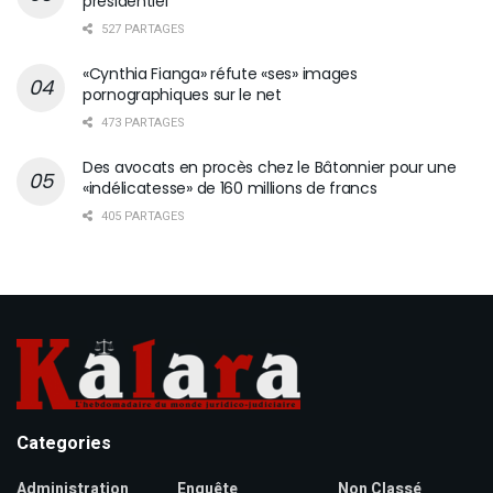
présidentiel
527 PARTAGES
«Cynthia Fianga» réfute «ses» images
pornographiques sur le net
473 PARTAGES
Des avocats en procès chez le Bâtonnier pour une
«indélicatesse» de 160 millions de francs
405 PARTAGES
Categories
Administration
Enquête
Non Classé