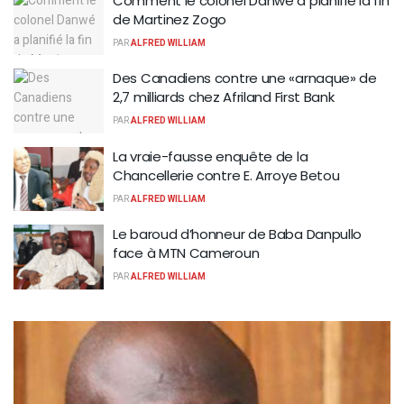
Comment le colonel Danwé a planifié la fin
de Martinez Zogo
PAR
ALFRED WILLIAM
Des Canadiens contre une «arnaque» de
2,7 milliards chez Afriland First Bank
PAR
ALFRED WILLIAM
La vraie-fausse enquête de la
Chancellerie contre E. Arroye Betou
PAR
ALFRED WILLIAM
Le baroud d’honneur de Baba Danpullo
face à MTN Cameroun
PAR
ALFRED WILLIAM