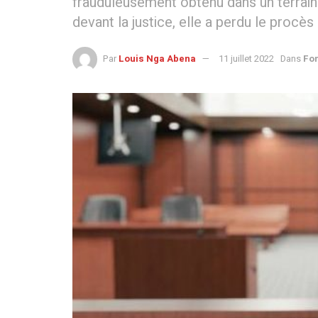
frauduleusement obtenu dans un terrain 
devant la justice, elle a perdu le procè
Par
Louis Nga Abena
11 juillet 2022
Dans
Fo