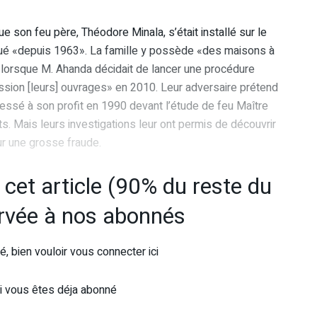
ue son feu père, Théodore Minala, s’était installé sur le
taqué «depuis 1963». La famille y possède «des maisons à
il, lorsque M. Ahanda décidait de lancer une procédure
ession [leurs] ouvrages» en 2010. Leur adversaire prétend
dressé à son profit en 1990 devant l’étude de feu Maître
s. Mais leurs investigations leur ont permis de découvrir
ur une grosse fraude.
e cet article (90% du reste du
ervée à nos abonnés
, bien vouloir vous connecter ici
i vous êtes déja abonné