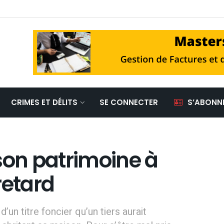
CRIMES ET DÉLITS
SE CONNECTER
S’ABONN
son patrimoine à
retard
’un titre foncier qu’un tiers aurait