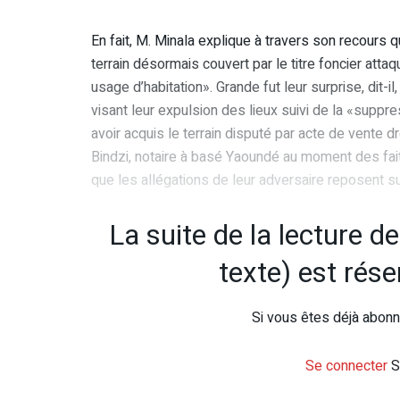
En fait, M. Minala explique à travers son recours q
terrain désormais couvert par le titre foncier at
usage d’habitation». Grande fut leur surprise, dit-
visant leur expulsion des lieux suivi de la «suppr
avoir acquis le terrain disputé par acte de vente 
Bindzi, notaire à basé Yaoundé au moment des fait
que les allégations de leur adversaire reposent s
La suite de la lecture d
texte) est rés
Si vous êtes déjà abonné
Se connecter
S