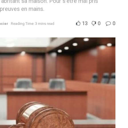
abritant sa maison. Pour s’être mal pris
s preuves en mains.
13
0
0
ncier
Reading Time: 3 mins read