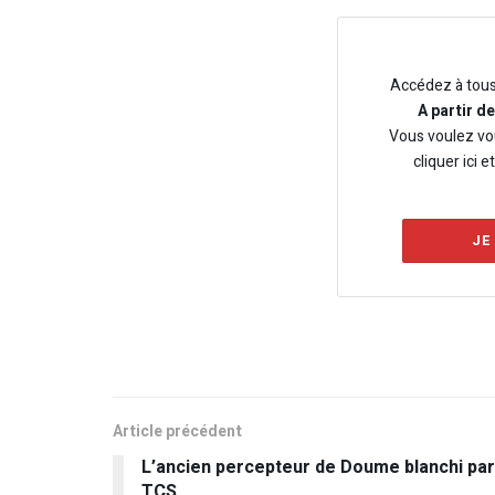
Accédez à tou
A partir d
Vous voulez vo
cliquer ici e
JE
Article précédent
L’ancien percepteur de Doume blanchi par
TCS