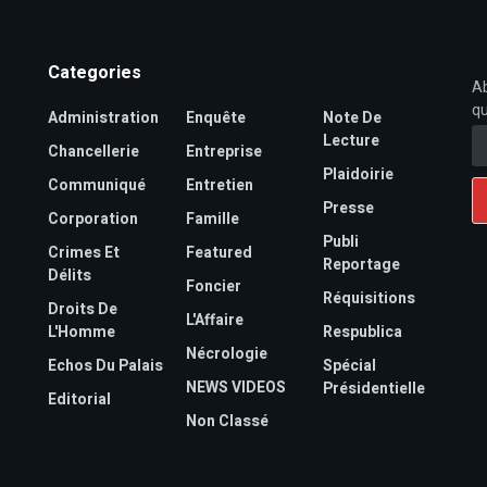
Categories
Ab
qu
Administration
Enquête
Note De
Lecture
Chancellerie
Entreprise
Plaidoirie
Communiqué
Entretien
Presse
Corporation
Famille
Publi
Crimes Et
Featured
Reportage
Délits
Foncier
Réquisitions
Droits De
L'Affaire
L'Homme
Respublica
Nécrologie
Echos Du Palais
Spécial
NEWS VIDEOS
Présidentielle
Editorial
Non Classé