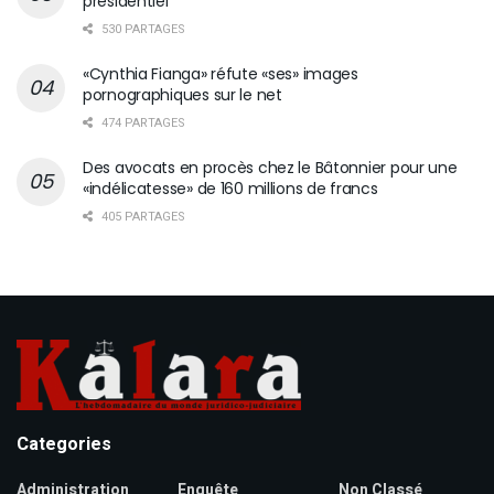
présidentiel
530 PARTAGES
«Cynthia Fianga» réfute «ses» images
pornographiques sur le net
474 PARTAGES
Des avocats en procès chez le Bâtonnier pour une
«indélicatesse» de 160 millions de francs
405 PARTAGES
Categories
Administration
Enquête
Non Classé