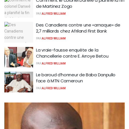
Comment le colonel Danwé a planifié la fin
de Martinez Zogo
PAR
ALFRED WILLIAM
Des Canadiens contre une «arnaque» de
2,7 milliards chez Afriland First Bank
PAR
ALFRED WILLIAM
La vraie-fausse enquête de la
Chancellerie contre E. Arroye Betou
PAR
ALFRED WILLIAM
Le baroud d’honneur de Baba Danpullo
face à MTN Cameroun
PAR
ALFRED WILLIAM