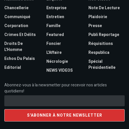
Chancellerie
Entreprise
Note De Lecture
Communiqué
Entretien
Plaidoirie
Corporation
Famille
Presse
Crimes Et Délits
Featured
Publi Reportage
Droits De
Foncier
Réquisitions
L'Homme
L'Affaire
Respublica
Echos Du Palais
Nécrologie
Spécial
Editorial
Présidentielle
NEWS VIDEOS
Abonnez-vous à la newsmetter pour recevoir nos articles
quotidiens!